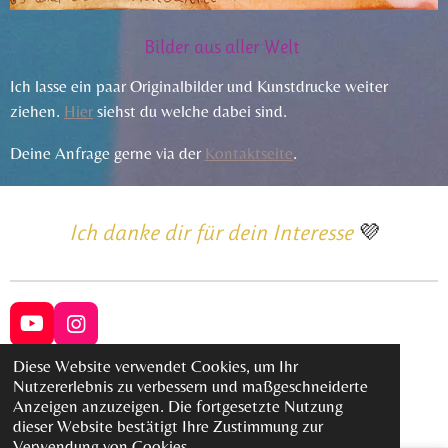
Bilder aus aller Welt
Ich lasse ein paar Originalbilder und Kunstdrucke weiter
ziehen.
Hier
siehst du welche dabei sind.
Deine Anfrage gerne via der
Kontaktseite
.
Ich danke dir für dein Interesse
💜
Y
I
o
n
Diese Website verwendet Cookies, um Ihr
u
s
Impressum
Nutzererlebnis zu verbessern und maßgeschneiderte
T
t
© 2023 - 2025 sabrinaschmidt.art
Anzeigen anzuzeigen. Die fortgesetzte Nutzung
u
a
Mit Unterstützung von
Webador
dieser Website bestätigt Ihre Zustimmung zur
b
g
Verwendung von Cookies.