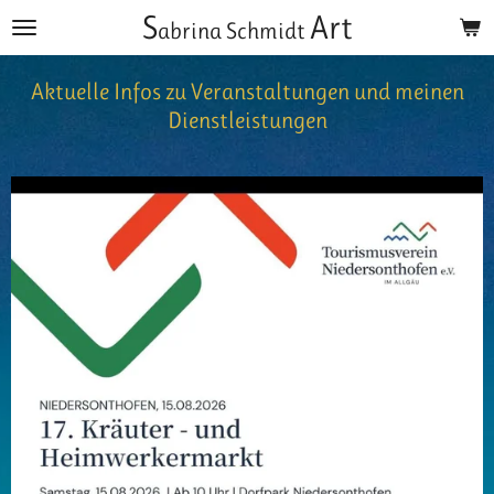
S
Art
Zum
abrina Schmidt
Hauptinhalt
springen
Aktuelle Infos zu Veranstaltungen und meinen
Dienstleistungen